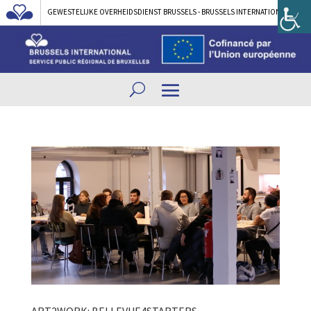
GEWESTELIJKE OVERHEIDSDIENST BRUSSELS - BRUSSELS INTERNATIONAL