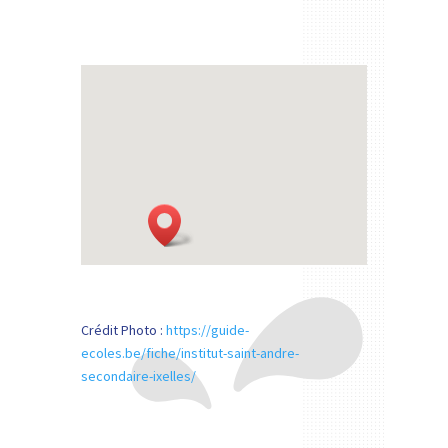
Crédit Photo :
https://guide-
ecoles.be/fiche/institut-saint-andre-
secondaire-ixelles/