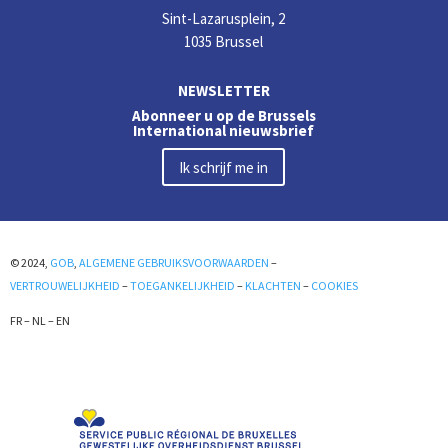
Sint-Lazarusplein, 2
1035 Brussel
NEWSLETTER
Abonneer u op de Brussels
International nieuwsbrief
Ik schrijf me in
© 2024,
GOB
,
ALGEMENE GEBRUIKSVOORWAARDEN
–
VERTROUWELIJKHEID
–
TOEGANKELIJKHEID
–
KLACHTEN
–
COOKIES
FR
–
NL
–
EN