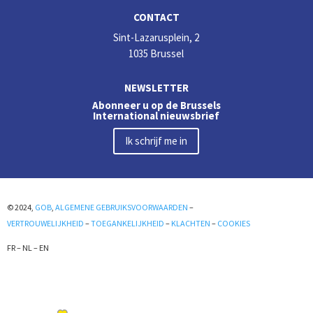
CONTACT
Sint-Lazarusplein, 2
1035 Brussel
NEWSLETTER
Abonneer u op de Brussels
International nieuwsbrief
Ik schrijf me in
© 2024,
GOB
,
ALGEMENE GEBRUIKSVOORWAARDEN
–
VERTROUWELIJKHEID
–
TOEGANKELIJKHEID
–
KLACHTEN
–
COOKIES
FR
–
NL
–
EN