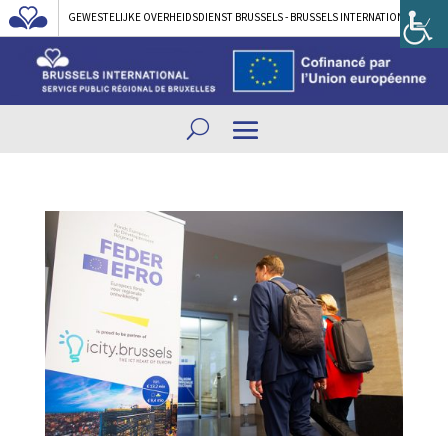
GEWESTELIJKE OVERHEIDSDIENST BRUSSELS - BRUSSELS INTERNATIONAL