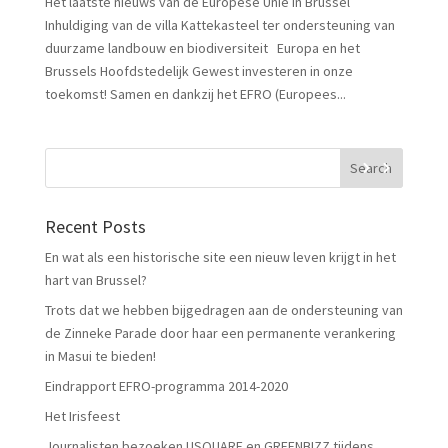
Het laatste nieuws van de Europese Unie in Brussel
Inhuldiging van de villa Kattekasteel ter ondersteuning van
duurzame landbouw en biodiversiteit Europa en het
Brussels Hoofdstedelijk Gewest investeren in onze
toekomst! Samen en dankzij het EFRO (Europees...
Recent Posts
En wat als een historische site een nieuw leven krijgt in het
hart van Brussel?
Trots dat we hebben bijgedragen aan de ondersteuning van
de Zinneke Parade door haar een permanente verankering
in Masui te bieden!
Eindrapport EFRO-programma 2014-2020
Het Irisfeest
Journalisten bezoeken USQUARE en GREENBIZZ tijdens