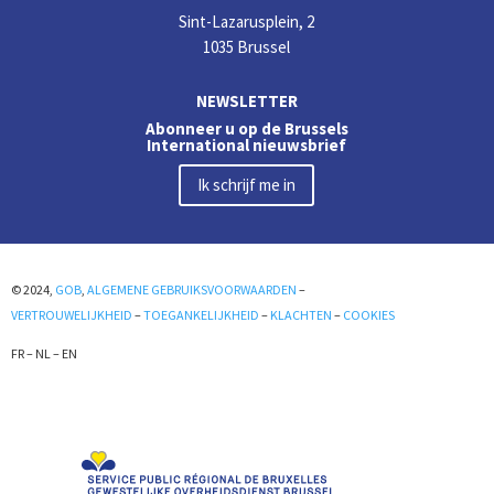
Sint-Lazarusplein, 2
1035 Brussel
NEWSLETTER
Abonneer u op de Brussels
International nieuwsbrief
Ik schrijf me in
© 2024,
GOB
,
ALGEMENE GEBRUIKSVOORWAARDEN
–
VERTROUWELIJKHEID
–
TOEGANKELIJKHEID
–
KLACHTEN
–
COOKIES
FR
–
NL
–
EN