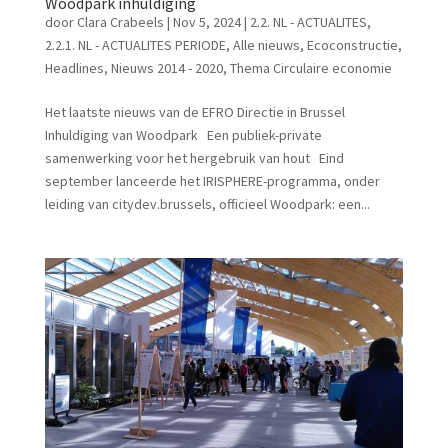
Woodpark inhuldiging
door
Clara Crabeels
|
Nov 5, 2024
|
2.2. NL - ACTUALITES
,
2.2.1. NL - ACTUALITES PERIODE
,
Alle nieuws
,
Ecoconstructie
,
Headlines
,
Nieuws 2014 - 2020
,
Thema Circulaire economie
Het laatste nieuws van de EFRO Directie in Brussel
Inhuldiging van Woodpark Een publiek-private
samenwerking voor het hergebruik van hout Eind
september lanceerde het IRISPHERE-programma, onder
leiding van citydev.brussels, officieel Woodpark: een...