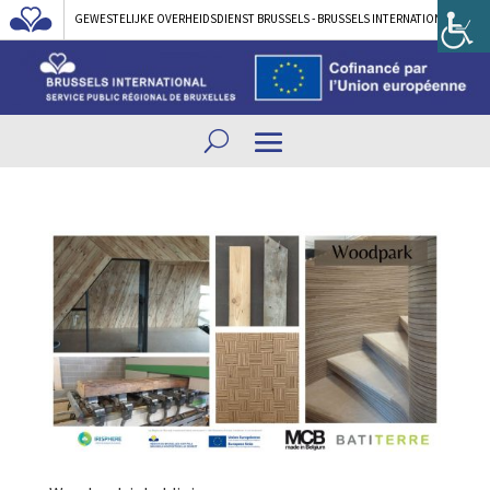
GEWESTELIJKE OVERHEIDSDIENST BRUSSELS - BRUSSELS INTERNATIONAL