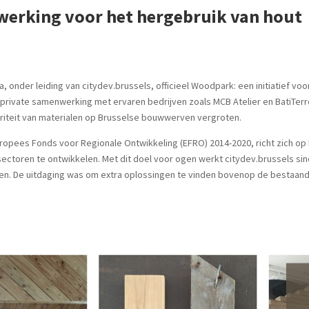
werking voor het hergebruik van hout
onder leiding van citydev.brussels, officieel Woodpark: een initiatief vo
private samenwerking met ervaren bedrijven zoals MCB Atelier en BatiTer
iteit van materialen op Brusselse bouwwerven vergroten.
opees Fonds voor Regionale Ontwikkeling (EFRO) 2014-2020, richt zich op h
ectoren te ontwikkelen. Met dit doel voor ogen werkt citydev.brussels s
n. De uitdaging was om extra oplossingen te vinden bovenop de bestaande 