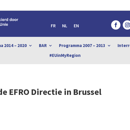
FR
NL
EN
a 2014 – 2020
BAR
Programma 2007 – 2013
Interr
#EUinMyRegion
de EFRO Directie in Brussel