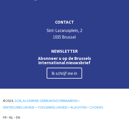
CONTACT
Sint-Lazarusplein, 2
1035 Brussel
NEWSLETTER
Abonneer u op de Brussels
International nieuwsbrief
Ik schrijf me in
© 2024,
GOB
,
ALGEMENE GEBRUIKSVOORWAARDEN
–
VERTROUWELIJKHEID
–
TOEGANKELIJKHEID
–
KLACHTEN
–
COOKIES
FR
–
NL
–
EN