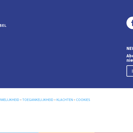
NE
Abo
ni
UWELIJKHEID
–
TOEGANKELIJKHEID
–
KLACHTEN
–
COOKIES