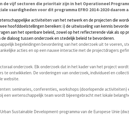
 de vijf sectoren die prioritair zijn in het Operationeel Progra
uciale vaardigheden voor dit programma EFRO 2014-2020 daarom 
tenschappelijke activiteiten van het netwerk en de projecten die wor
wee hoofddoelstellingen bereiken: i) de uitwisseling van kennis bevorde
ragen aan het openbare beleid, zowel op het reflecterende vlak als op pr
m de dialoog tussen onderzoek en stedelijk beleid te bevorderen.
ppelijk begeleidingen bevordering van het onderzoek uit te voeren, s
ankelijke acties en op een nauwe interactie met de projectdragers gefi
oraal onderzoek. Elk onderzoek dat in het kader van het project wordt 
te ontwikkelen. De vorderingen van onderzoek, individueel en collecti
de website.
enten: seminaries, conferenties, workshops (doorlopende activiteiten)
aarbij een wetenschappelijk team wordt bijeengebracht met lokale bela
t Urban Sustainable Development-programma van de Europese Unie (dwz s