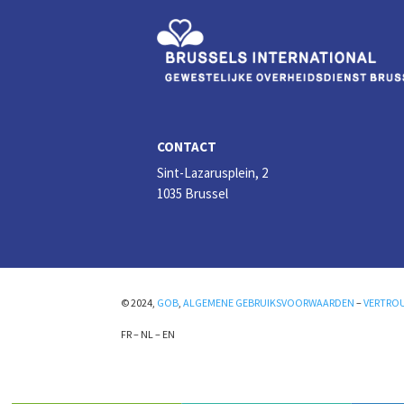
CONTACT
Sint-Lazarusplein, 2
1035 Brussel
© 2024,
GOB
,
ALGEMENE GEBRUIKSVOORWAARDEN
–
VERTRO
FR
–
NL
–
EN