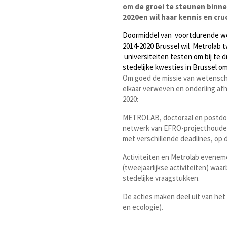
om de groei te steunen binnen
2020en wil haar kennis en cr
Doormiddel van voortdurende we
2014-2020 Brussel wil Metrolab t
universiteiten testen om bij te d
stedelijke kwesties in Brussel o
Om goed de missie van wetenscha
elkaar verweven en onderling afh
2020:
METROLAB, doctoraal en postdoct
netwerk van EFRO-projecthouders 
met verschillende deadlines, op 
Activiteiten en Metrolab evenem
(tweejaarlijkse activiteiten) w
stedelijke vraagstukken.
De acties maken deel uit van he
en ecologie).