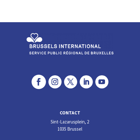
ke
b
dI
o
n
o
k
CONTACT
Sint-Lazarusplein, 2
1035 Brussel