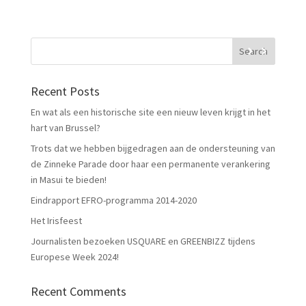
ke
b
dI
o
n
o
k
Recent Posts
En wat als een historische site een nieuw leven krijgt in het
hart van Brussel?
Trots dat we hebben bijgedragen aan de ondersteuning van
de Zinneke Parade door haar een permanente verankering
in Masui te bieden!
Eindrapport EFRO-programma 2014-2020
Het Irisfeest
Journalisten bezoeken USQUARE en GREENBIZZ tijdens
Europese Week 2024!
Recent Comments