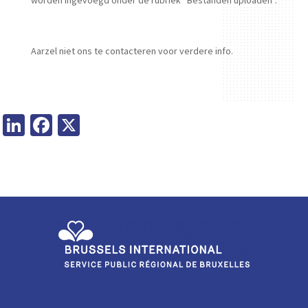
worden ingevoegd onder de rubriek “Bestanden uploaden”.
Aarzel niet ons te contacteren voor verdere info.
Li
Fa
X
n
ce
ke
b
dI
o
n
o
k