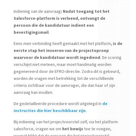
Indiening van de aanvraag
:
Nadat toegang tot het
Salesforce-platform is verleend, ontvangt de
persoon die de
kandidatuur
indient een
bevestigingsmail
.
Eens men verbinding heeft gemaakt met het platform
, is de
eerste stap het invoeren van de projectoproep
waarvoor de
kandidatuur
wordt ingediend
. De scoring
verschijnt niet meteen, maar moet handmatig worden
gegenereerd door de EFRO-directie. Zodra dit is gebeurd,
worden de vragen met betrekking tot de verschillende
criteria zichtbaar voor de aanvrager, die dan haar of zijn
aanvraag kan invullen.
De gedetailleerde procedure wordt uitgelegd in
de
instructies die hier beschikbaar zijn
.
Bij indiening van het projectvoorstel zelf, via het platform
salesforce, vragen we om
het bewijs
toe te voegen,
waaruit blijkt dat de persoon die het projectvoorstel