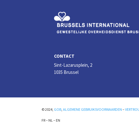
n
o
k
CONTACT
Sint-Lazarusplein, 2
1035 Brussel
© 2024,
GOB
,
ALGEMENE GEBRUIKSVOORWAARDEN
–
VERTRO
FR
–
NL
–
EN