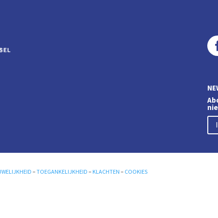
NE
Abo
ni
UWELIJKHEID
–
TOEGANKELIJKHEID
–
KLACHTEN
–
COOKIES