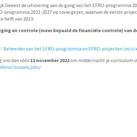
elijk Gewest de uitvoering aan de gang van het EFRO-programma 2
RO-programma 2021-2027 op touw gezet, waarvan de eerste proje
e helft van 2023.
ging en controle (meer bepaald de financiële controle) van d
 :
Beheerder van het EFRO-programma en EFRO-projecten (m/v/x) –
rg ons dan vóór
13 november 2022
om middernacht je curriculum vi
dienst.brussels/jobs/