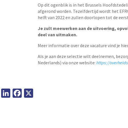
Op dit ogenblik is in het Brussels Hoofdsted
afgerond worden. Tezelfdertijd wordt het EF
helft van 2022 en zullen doorlopen tot de eerst
Je zult meewerken aan de uitvoering, opvol
deel van uitmaken.
Meer informatie over deze vacature vind je hier
Als je aan deze selectie wilt deelnemen, bezo
Nederlands) via onze website:
https://overheids
Li
Fa
X
n
ce
ke
b
dI
o