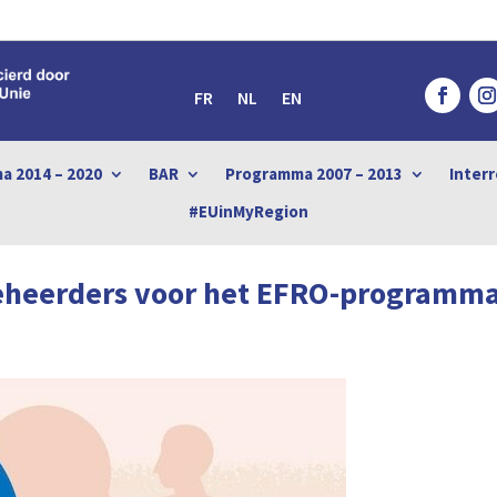
FR
NL
EN
a 2014 – 2020
BAR
Programma 2007 – 2013
Interr
#EUinMyRegion
beheerders voor het EFRO-programma