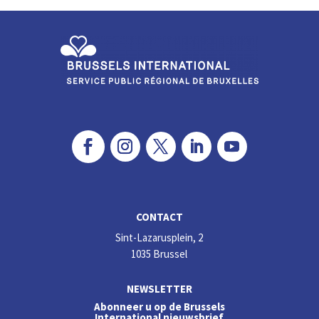
dI
o
n
o
k
CONTACT
Sint-Lazarusplein, 2
1035 Brussel
NEWSLETTER
Abonneer u op de Brussels
International nieuwsbrief