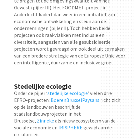
te dragen tot de omgevingskwaliteit van het
Gewest (pijler III). Het FOODMET-project in
Anderlecht kadert dan weer in een initiatief van
economische ontwikkeling en steun aan de
ondernemingen (pijler II). Toch hebben beide
projecten ook raakvlakken met inclusie en
diversiteit, aangezien van alle gesubsidieerde
projecten wordt gevraagd om ook deel uit te maken
van een bredere strategie van de Europese Unie voor
een intelligente, duurzame en inclusieve groei.
Stedelijke ecologie
Onder de pijler ‘
stedelijke ecologie
’ vielen drie
EFRO-projecten:
BoerenBruxselPaysans
richt zich
op de landbouw en beschrijft de
stadslandbouwprojecten in het
Brusselse,
Zinneke
als nieuw ecosysteem van de
sociale economie en
IRISPHERE
gewijd aan de
circulariteit.