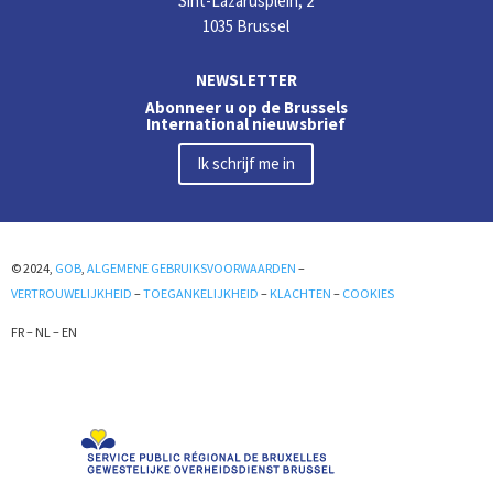
Sint-Lazarusplein, 2
1035 Brussel
NEWSLETTER
Abonneer u op de Brussels
International nieuwsbrief
Ik schrijf me in
© 2024,
GOB
,
ALGEMENE GEBRUIKSVOORWAARDEN
–
VERTROUWELIJKHEID
–
TOEGANKELIJKHEID
–
KLACHTEN
–
COOKIES
FR
–
NL
–
EN