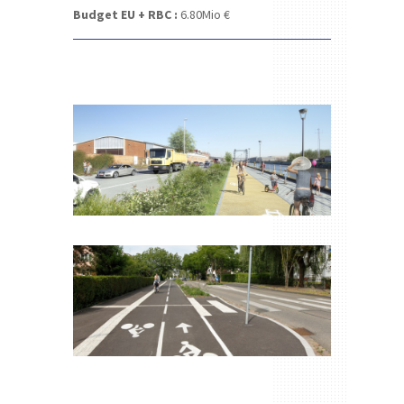
Budget EU + RBC :
6.80
Mio €