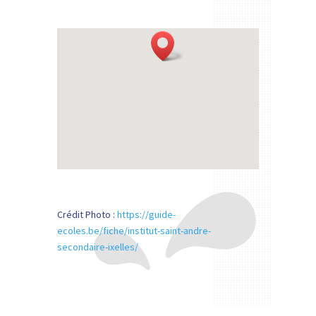
Crédit Photo :
https://guide-
ecoles.be/fiche/institut-saint-andre-
secondaire-ixelles/