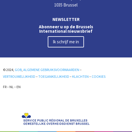
1035 Brussel
NEWSLETTER
Abonneer u op de Brussels
International nieuwsbrief
Ik schrijf me in
© 2024,
GOB
,
ALGEMENE GEBRUIKSVOORWAARDEN
–
VERTROUWELIJKHEID
–
TOEGANKELIJKHEID
–
KLACHTEN
–
COOKIES
FR
–
NL
–
EN