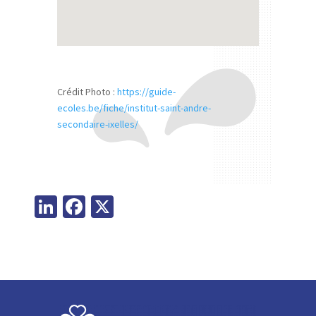
Crédit Photo :
https://guide-
ecoles.be/fiche/institut-saint-andre-
secondaire-ixelles/
Li
Fa
X
n
ce
ke
b
dI
o
n
o