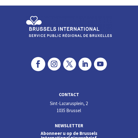
dI
o
n
o
k
CONTACT
Sint-Lazarusplein, 2
1035 Brussel
NEWSLETTER
Abonneer u op de Brussels
International nieuwsbrief