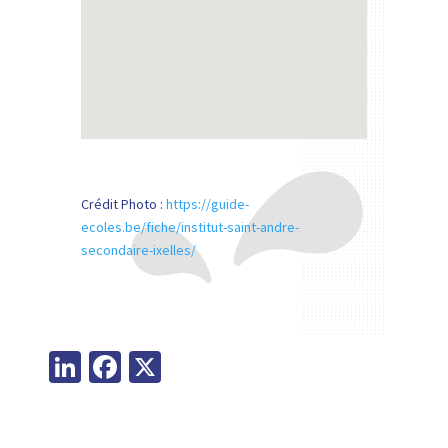
Crédit Photo :
https://guide-
ecoles.be/fiche/institut-saint-andre-
secondaire-ixelles/
Li
Fa
X
n
ce
ke
b