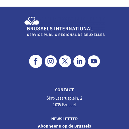
dI
o
n
o
k
CONTACT
Sint-Lazarusplein, 2
1035 Brussel
NEWSLETTER
Abonneer u op de Brussels