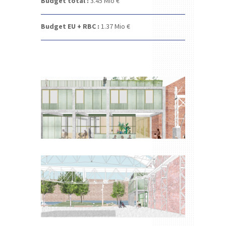
Budget total :
3.45
Mio €
Budget EU + RBC :
1.37
Mio €