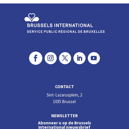
dI
o
n
o
k
CONTACT
Sint-Lazarusplein, 2
1035 Brussel
NEWSLETTER
Abonneer u op de Brussels
International nieuwsbrief