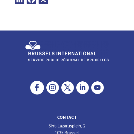
n
ce
ke
b
dI
o
n
o
k
CONTACT
Sint-Lazarusplein, 2
1035 Brussel