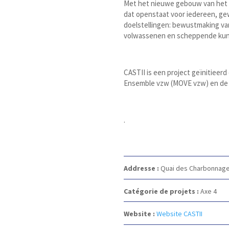
Met het nieuwe gebouw van het i
dat openstaat voor iedereen, gew
doelstellingen: bewustmaking va
volwassenen en scheppende kun
CASTII is een project geïnitieer
Ensemble vzw (MOVE vzw) en de 
.
Addresse :
Quai des Charbonnage
Catégorie de projets :
Axe 4
Website :
Website CASTII