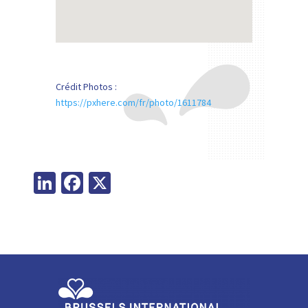
Crédit Photos :
https://pxhere.com/fr/photo/1611784
Li
Fa
X
n
ce
ke
b
dI
o
n
o
k