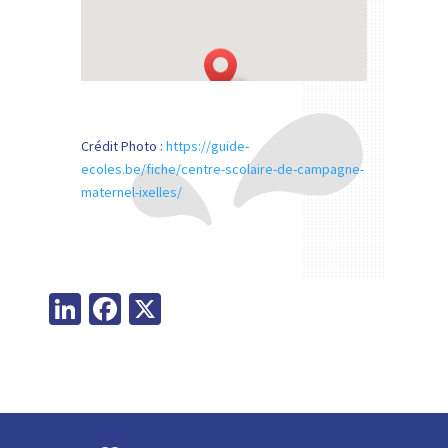
Crédit Photo :
https://guide-
ecoles.be/fiche/centre-scolaire-de-campagne-
maternel-ixelles/
Li
Fa
X
n
ce
ke
b
dI
o
n
o