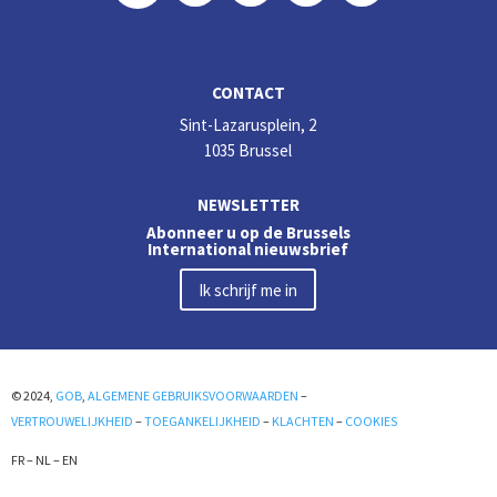
CONTACT
Sint-Lazarusplein, 2
1035 Brussel
NEWSLETTER
Abonneer u op de Brussels
International nieuwsbrief
Ik schrijf me in
© 2024,
GOB
,
ALGEMENE GEBRUIKSVOORWAARDEN
–
VERTROUWELIJKHEID
–
TOEGANKELIJKHEID
–
KLACHTEN
–
COOKIES
FR
–
NL
–
EN