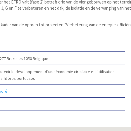
er het EFRO valt (fase 2) betreft drie van de vier gebouwen op het ter
J, G en F te verbeteren en het dak, de isolatie en de vervanging van h
et kader van de oproep tot projecten “Verbetering van de energie-effici
 277
Bruxelles 1050
Belgique
outenir le développement d’une économie circulaire et l’utilisation
s filières porteuses
André